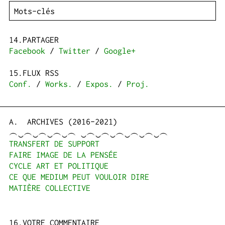
PARTAGER
Facebook
/
Twitter
/
Google+
FLUX RSS
Conf.
/
Works.
/
Expos.
/
Proj.
ARCHIVES (2016-2021)
︵‿︵‿︵‿︵‿︵ ‿︵‿︵‿︵‿︵‿︵‿︵
TRANSFERT DE SUPPORT
FAIRE IMAGE DE LA PENSÉE
CYCLE ART ET POLITIQUE
CE QUE MEDIUM PEUT VOULOIR DIRE
MATIÈRE COLLECTIVE
VOTRE COMMENTAIRE