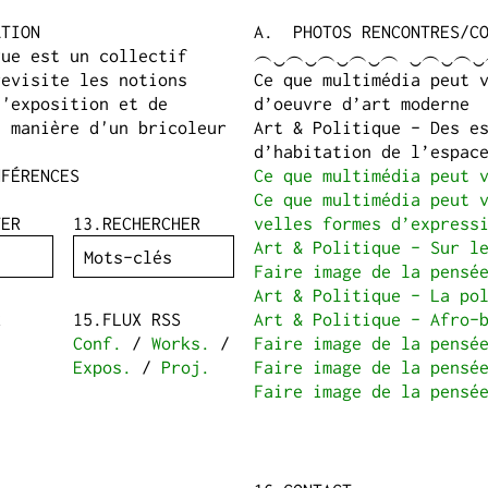
ATION
PHOTOS RENCONTRES/C
vue est un collectif
︵‿︵‿︵‿︵‿︵ ‿︵‿︵
revisite les notions
Ce que multimédia peut v
d'exposition et de
d’oeuvre d’art mod­erne
a manière d'un bricoleur
Art & Politique - Des es
d’habitation de l’espac
NFÉRENCES
Ce que multimédia peut 
Ce que multimédia peut v
TER
RECHERCHER
velles formes d’expressi
Art & Politique - Sur le
Faire image de la pensé
Art & Politique - La pol
R
FLUX RSS
Art & Politique - Afro-br
Conf.
/
Works.
/
Faire image de la pensé
Expos.
/
Proj.
Faire image de la pensé
Faire image de la pensé