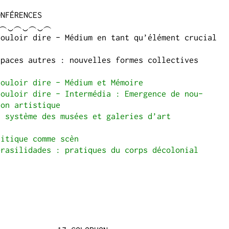
ONFÉRENCES
‿︵‿︵‿︵‿︵
ouloir dire - Médium en tant qu’élément cru­cial
paces autres : nou­velles formes col­lec­tives
e
vouloir dire - Médium et Mémoire
ouloir dire - Inter­mé­dia : Emer­gence de nou­
on artis­tique
 sys­tème des musées et galeries d’art
e
i­tique comme scèn
asil­i­dades : pra­tiques du corps décolo­nial
e
e
e