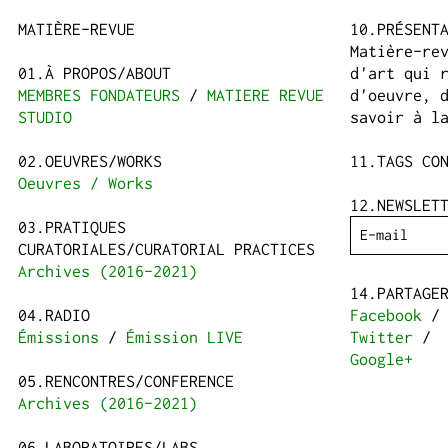
MATIÈRE-REVUE
PRÉSENT
Matière-re
À PROPOS/ABOUT
d'art qui 
MEMBRES FONDATEURS
MATIERE REVUE
d'oeuvre, 
STUDIO
savoir à l
OEUVRES/WORKS
TAGS CO
Oeuvres / Works
NEWSLET
PRATIQUES
CURATORIALES/CURATORIAL PRACTICES
Archives (2016-2021)
PARTAGE
RADIO
Facebook
/
Émissions
Émission LIVE
Twitter
/
Google+
RENCONTRES/CONFERENCE
Archives (2016-2021)
LABORATOIRES/LABS