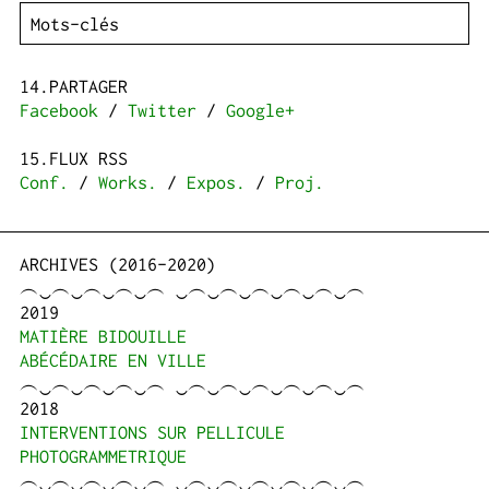
PARTAGER
Facebook
/
Twitter
/
Google+
FLUX RSS
Conf.
/
Works.
/
Expos.
/
Proj.
ARCHIVES (2016-2020)
︵‿︵‿︵‿︵‿︵ ‿︵‿︵‿︵‿︵‿︵‿︵
2019
MATIÈRE BIDOUILLE
ABÉCÉDAIRE EN VILLE
︵‿︵‿︵‿︵‿︵ ‿︵‿︵‿︵‿︵‿︵‿︵
2018
INTERVENTIONS SUR PELLICULE
PHOTOGRAMMETRIQUE
︵‿︵‿︵‿︵‿︵ ‿︵‿︵‿︵‿︵‿︵‿︵